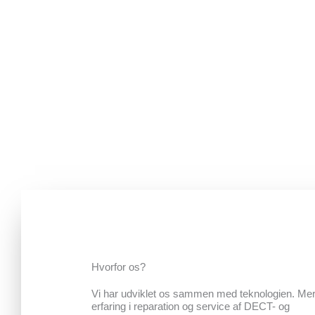
Funktionstest, software- og
firmwareopdatering, antene-rækkevide,
vedligeholdelsesaftaler
Hvorfor os?
Vi har udviklet os sammen med teknologien. Mer
erfaring i reparation og service af DECT- og