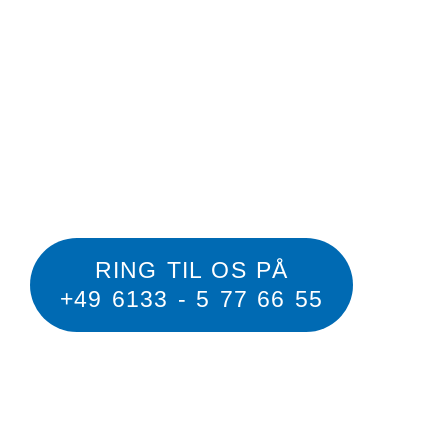
virker
Reparationsservice af personsøgningsanlæ
for hospitaler, klinikker, industri og offentlige
RING TIL OS PÅ
+49 6133 - 5 77 66 55