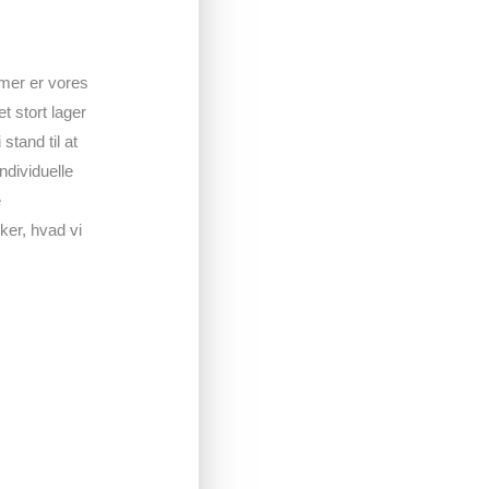
mer er vores
t stort lager
 stand til at
ndividuelle
e
sker, hvad vi