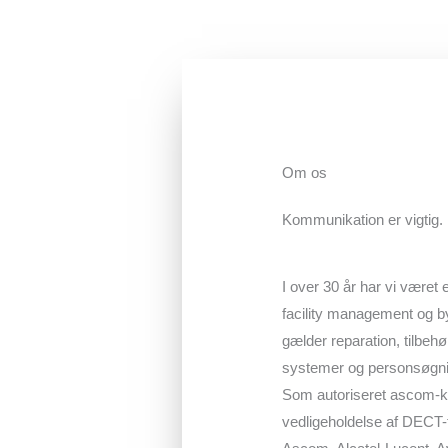
Om os
Kommunikation er vigtig.
I over 30 år har vi været e
facility management og b
gælder reparation, tilbeh
systemer og personsøgn
Som autoriseret ascom-kon
vedligeholdelse af DECT-