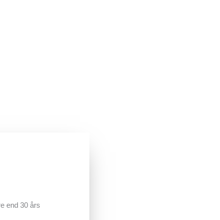
Renoverede enheder med garanti
Ti
el
e end 30 års